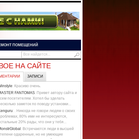
ЕМОНТ ПОМЕЩЕНИЙ
ВОЕ НА САЙТЕ
МЕНТАРИИ
ЗАПИСИ
instyle
: Красиво очень.
MASTER FANTOMAS
: Привет автору сайта и
всем посетителям. Хотел бы зделать
есколько заметок по поводу установки...
Kenguru
: . Никогда не говори людям о своих
проблемах, 80% ими не интересуются,
стальные 20% рады, что они у тебя...
MonstrGlobal
: Встречаются люди в высшей
степени одаренные, но не умеющие