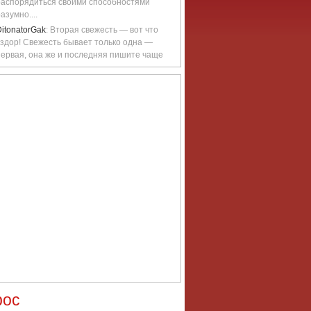
распорядиться своими способностями
азумно....
itonatorGak
: Вторая свежесть — вот что
вздор! Свежесть бывает только одна —
первая, она же и последняя пишите чаще
рос