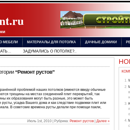
nt.ru
ами
О МЕБЕЛИ
МАТЕРИАЛЫ ДЛЯ ПОТОЛКА
ДАЧНЫЕ ДОМИКИ
Р
САТЬ…
ЗАДУМАЛИСЬ О ПОТОЛКЕ?..
НО
тегории
“Ремонт рустов”
КОМ
W
транённой проблемой наших потолков (имеются ввиду обычные
ются трещины на местах соединений плит перекрытий, так
н
ны их образования могут быть разные, это может быть
 русты, усадка Вашего дома и как следствие подвижки плит или
риала. В советские времена русты делали при помощи пакли,
о
Июль 1st, 2010 | Рубрика:
Ремонт рустов
|
Далее »