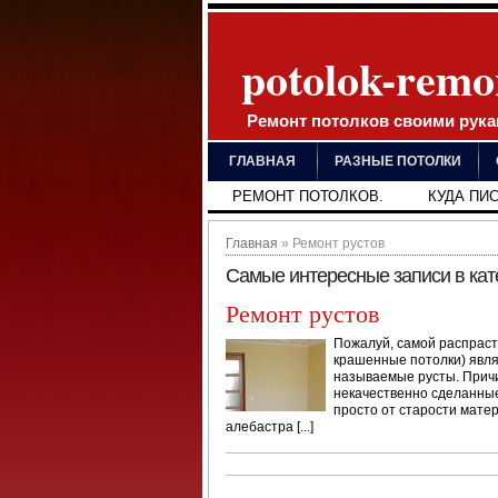
potolok-remo
Ремонт потолков своими рук
ГЛАВНАЯ
РАЗНЫЕ ПОТОЛКИ
РЕМОНТ ПОТОЛКОВ.
КУДА ПИ
Главная
» Ремонт рустов
Самые интересные записи в ка
Ремонт рустов
Пожалуй, самой распрас
крашенные потолки) явля
называемые русты. Причи
некачественно сделанные
просто от старости мате
алебастра [...]